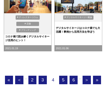
# ディレクターコラム
# デジタルサイネージ一般論
# 店舗
デジタルサイネージはコロナ禍でも大
# ブランディング
活躍！事例から活用方法を学ぼう
コロナ禍で読み解くデジタルサイネー
ジ活用のヒント！
2021.01.06
2021.01.19
...
...
«
＜
2
3
4
5
6
＞
»