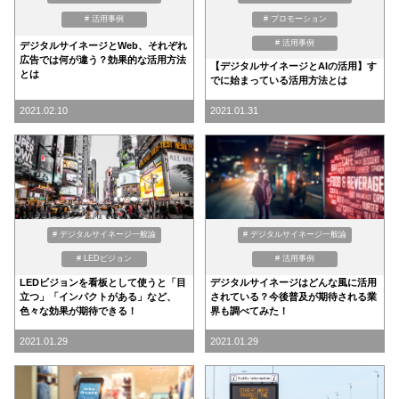
# 活用事例
# プロモーション
# 活用事例
デジタルサイネージとWeb、それぞれ
広告では何が違う？効果的な活用方法
【デジタルサイネージとAIの活用】す
とは
でに始まっている活用方法とは
2021.02.10
2021.01.31
# デジタルサイネージ一般論
# デジタルサイネージ一般論
# LEDビジョン
# 活用事例
LEDビジョンを看板として使うと「目
デジタルサイネージはどんな風に活用
立つ」「インパクトがある」など、
されている？今後普及が期待される業
色々な効果が期待できる！
界も調べてみた！
2021.01.29
2021.01.29