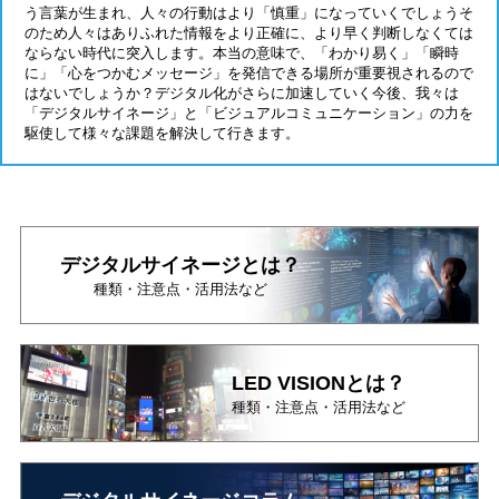
う言葉
が生まれ、人々の行動はより「慎重」になっていくでしょう
そ
のため人々はありふれた情報をより正確に、より早く
判断しなくては
ならない時代に突入します。
本当の意味で、「わかり易く」「瞬時
に」「心をつかむメッセージ」を
発信できる場所が重要視されるので
はないでしょうか？
デジタル化がさらに加速していく今後、
我々は
「デジタルサイネージ」と「ビジュアルコミュニケーション」の力
を
駆使して様々な課題を解決して行きます。
デジタルサイネージとは？
種類・注意点・活用法など
LED VISIONとは？
種類・注意点・活用法など