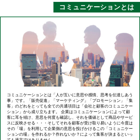
コミュニケーションとは
コミュニケーションとは「人が互いに意思や感情、思考を伝達しあう
事」です。
「販売促進」「マーケティング」「プロモーション」
「集
客」のどれをとっても全ての共通項目は
「会社と顧客のコミュニケー
ション」から成り立ちます。
企業はコミュニケーションによって顧
客に耳を傾け、意思を何度も確認し、それを価値として
商品やサービ
スに反映させる・・・
そしてそれを顧客が受け取り易いように今度は
その「場」を利用して企業側の意思を投げかける
この「コミュニケー
ションの場」を作れるか？作れないか？によって
集客が決まるといっ
ても過言ではありません。