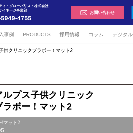
ティ・グローバリスト株式会社
サイネージ事業部
お問い合わせ
-5949-4755
入事例
PRODUCTS
採用情報
コラム
デジタル
子供クリニック
ブラボー！マット2
アルプス子供クリニック
ブラボー！マット2
!マット2
05