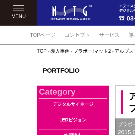
エヌエス
デジタル
MENU
03
TOPページ
コンセプト
サービス
導
TOP
導入事例
ブラボー!マット2
アルプス
>
>
>
PORTFOLIO
Category
デジタルサイネージ
LEDビジョン
ブラボー
2015.