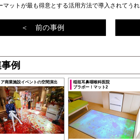
ーマットが最も得意とする活用方法で導入されてうれ
＜ 前の事例
連事例
リア商業施設イベントの空間演出
稲垣耳鼻咽喉科医院
ブラボー！マット2