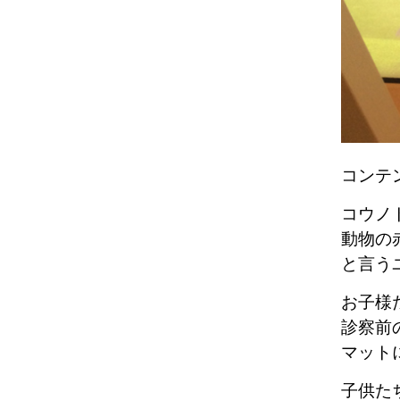
コンテ
コウノ
動物の
と言う
お子様
診察前
マット
子供た