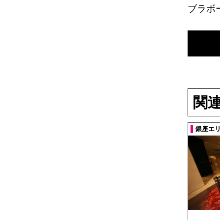
ブラボ
関
銀座エ