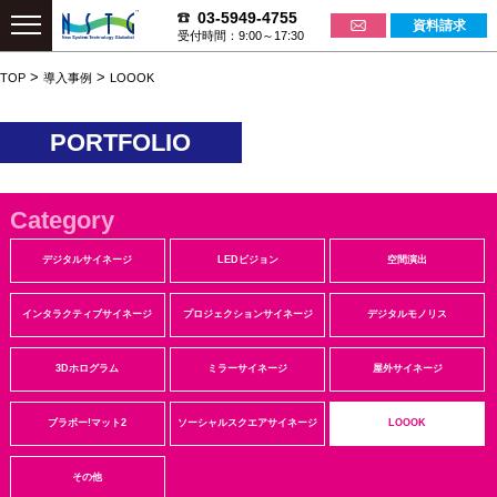
03-5949-4755
資料請求
受付時間：9:00～17:30
>
>
TOP
導入事例
LOOOK
PORTFOLIO
Category
デジタルサイネージ
LEDビジョン
空間演出
インタラクティブサイネージ
プロジェクションサイネージ
デジタルモノリス
3Dホログラム
ミラーサイネージ
屋外サイネージ
ブラボー!マット2
ソーシャルスクエアサイネージ
LOOOK
その他