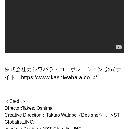
株式会社カシワバラ・コーポレーション 公式サ
イト
https://www.kashiwabara.co.jp/
＜Credit＞
Director:Taketo Oshima
Creative Direction：Takuro Watabe（Designer） 、NST
Globalist.,INC.
Interface Design：NST Globalist.,INC.