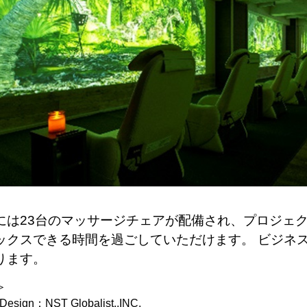
には23台のマッサージチェアが配備され、プロジェ
ックスできる時間を過ごしていただけます。 ビジネ
ります。
＞
e Design：NST Globalist.,INC.