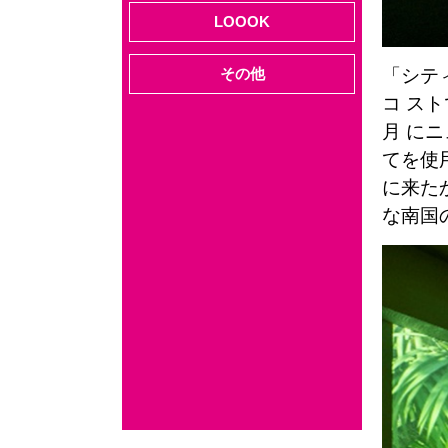
LOOOK
その他
「シテ
コ ス
月 に
てを使
に来た
な南国