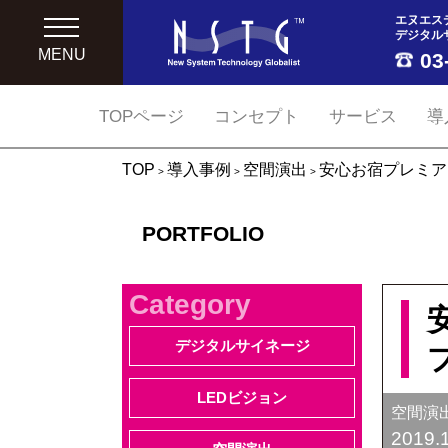
エヌエス
デジタル
MENU
03
TOPページ
コンセプト
サービス
導
TOP
導入事例
空間演出
安心お宿プレミア
>
>
>
PORTFOLIO
Category
デジタルサイネージ
LEDビジョン
空間演
2019.