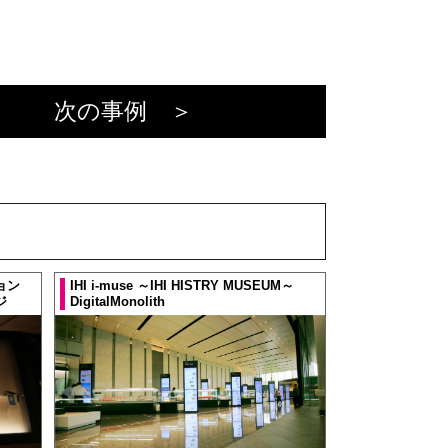
次の事例 ＞
ョン
IHI i-muse ～IHI HISTRY MUSEUM～
ジ
DigitalMonolith