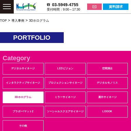
03-5949-4755
資料請求
受付時間：9:00～17:30
>
>
TOP
導入事例
3Dホログラム
PORTFOLIO
Category
デジタルサイネージ
LEDビジョン
空間演出
インタラクティブサイネージ
プロジェクションサイネージ
デジタルモノリス
3Dホログラム
ミラーサイネージ
屋外サイネージ
ブラボー!マット2
ソーシャルスクエアサイネージ
LOOOK
その他