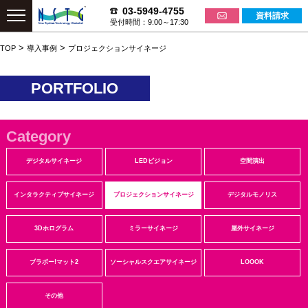
03-5949-4755
資料請求
受付時間：9:00～17:30
>
>
TOP
導入事例
プロジェクションサイネージ
PORTFOLIO
Category
デジタルサイネージ
LEDビジョン
空間演出
インタラクティブサイネージ
プロジェクションサイネージ
デジタルモノリス
3Dホログラム
ミラーサイネージ
屋外サイネージ
ブラボー!マット2
ソーシャルスクエアサイネージ
LOOOK
その他