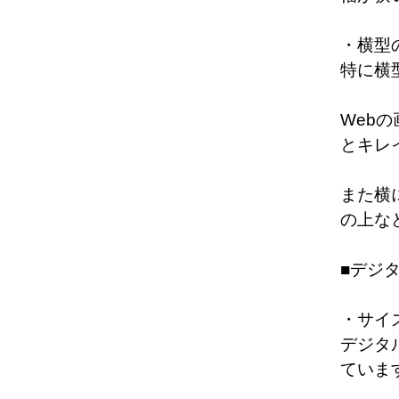
・横型
特に横
Web
とキレ
また横
の上な
■デジ
・サイ
デジタ
ていま