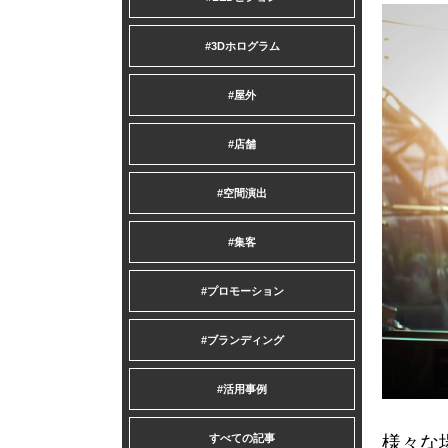
#3Dホログラム
#屋外
#店舗
#空間演出
#集客
#プロモーション
#ブランディング
#活用事例
すべての記事
様々な