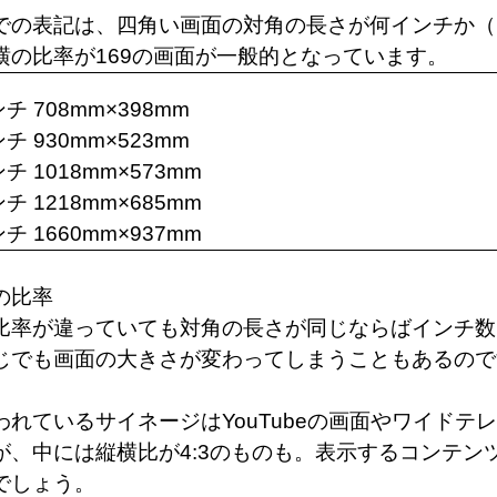
での表記は、四角い画面の対角の長さが何インチか（1
横の比率が169の画面が一般的となっています。
ンチ 708mm×398mm
ンチ 930mm×523mm
チ 1018mm×573mm
チ 1218mm×685mm
チ 1660mm×937mm
の比率
比率が違っていても対角の長さが同じならばインチ数
じでも画面の大きさが変わってしまうこともあるので
われているサイネージはYouTubeの画面やワイドテレ
が、中には縦横比が4:3のものも。表示するコンテン
でしょう。