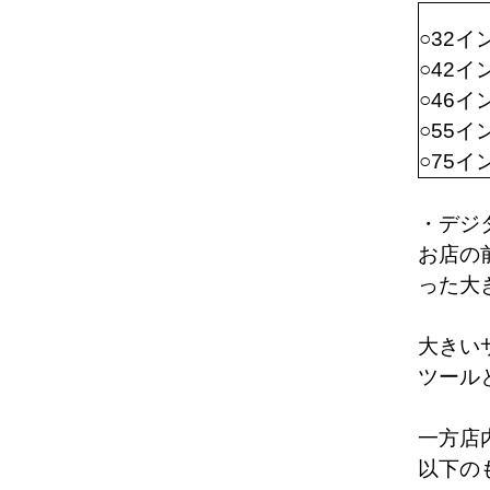
○32イ
○42イ
○46イ
○55イン
○75イン
・デジ
お店の
った大
大きい
ツール
一方店
以下の