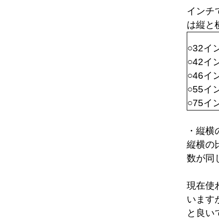
インチ
は縦と
○32イ
○42イ
○46イン
○55イン
○75イン
・縦横
縦横の
数が同
現在使
います
と良い