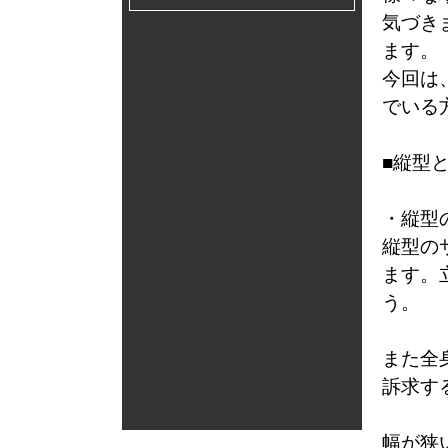
気づき
ます。
今回は
でいる
■縦型
・縦型
縦型の
ます。
う。
また全
訴求す
幅が狭