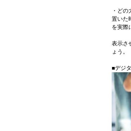
・どの
置いた
を実際
表示さ
ょう。
■デジ