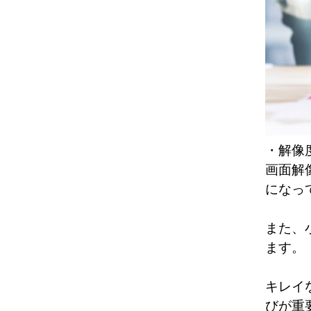
・解像
画面解
になっ
また、
ます。
キレイ
びが重