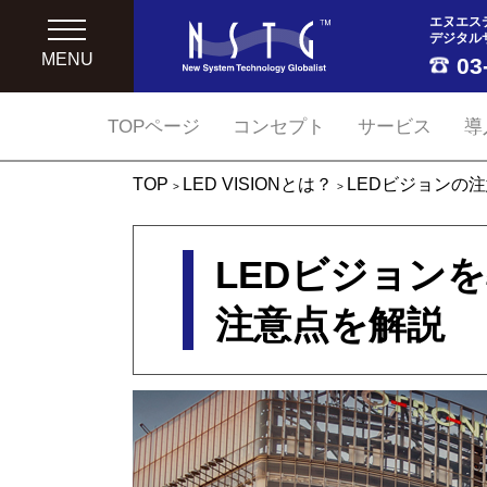
エヌエス
デジタル
MENU
03
TOPページ
コンセプト
サービス
導
TOP
LED VISIONとは？
LEDビジョンの
>
>
LEDビジョン
注意点を解説