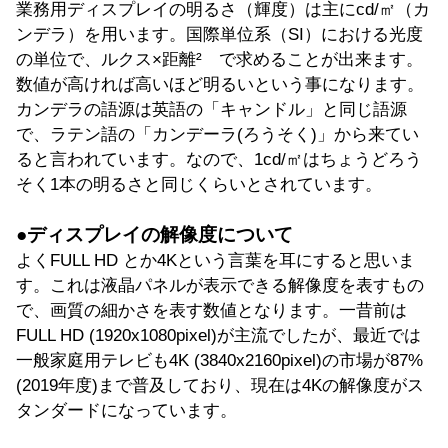
業務用ディスプレイの明るさ（輝度）は主にcd/㎡（カ
ンデラ）を用います。国際単位系（SI）における光度
の単位で、ルクス×距離² で求めることが出来ます。
数値が高ければ高いほど明るいという事になります。
カンデラの語源は英語の「キャンドル」と同じ語源
で、ラテン語の「カンデーラ(ろうそく)」から来てい
ると言われています。なので、1cd/㎡はちょうどろう
そく1本の明るさと同じくらいとされています。
●ディスプレイの解像度について
よくFULL HD とか4Kという言葉を耳にすると思いま
す。これは液晶パネルが表示できる解像度を表すもの
で、画質の細かさを表す数値となります。一昔前は
FULL HD (1920x1080pixel)が主流でしたが、最近では
一般家庭用テレビも4K (3840x2160pixel)の市場が87%
(2019年度)まで普及しており、現在は4Kの解像度がス
タンダードになっています。